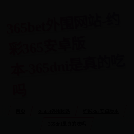
3
6
5
bet
外
围
网
站-
约
彩
3
6
5
安
卓
本-
3
6
5
d
ni
是
真
的
版
吃
吗
首页
365bet外围网站
约彩365安卓版本
365dni是真的吃吗