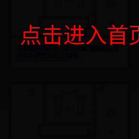
点击进入首
电脑麦克风声音小怎么设置 电脑麦克风
声音小调整方法【详解】