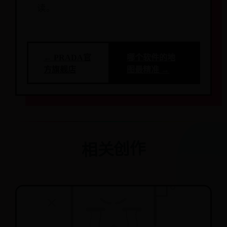
读。
← PRADA官
哪个软件的地
方旗舰店
图最精准 →
相关创作