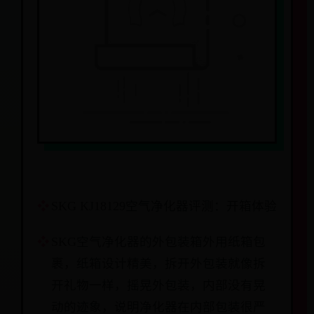
SKG KJ18129空气净化器评测：开箱体验
SKG空气净化器的外包装箱外用纸箱包
裹，纸箱设计精美，拆开外包装就像拆
开礼物一样，摇晃外包装，内部没有晃
动的迹象，说明净化器在内部包装很严