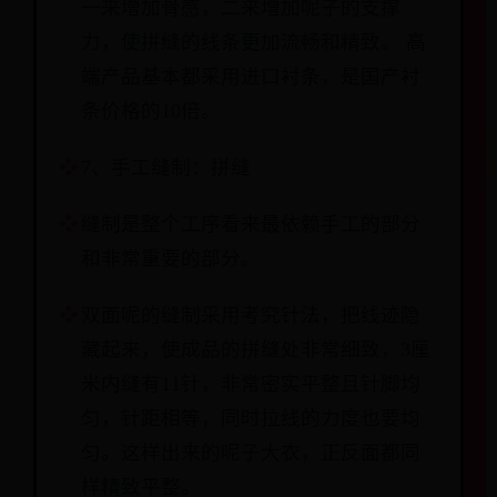
一来增加骨感，二来增加呢子的支撑
力，使拼缝的线条更加流畅和精致。 高
端产品基本都采用进口衬条，是国产衬
条价格的10倍。
7、手工缝制：拼缝
缝制是整个工序看来最依赖手工的部分
和非常重要的部分。
双面呢的缝制采用考究针法，把线迹隐
藏起来，使成品的拼缝处非常细致，3厘
米内缝有11针，非常密实平整且针脚均
匀，针距相等，同时拉线的力度也要均
匀。这样出来的呢子大衣，正反面都同
样精致平整。