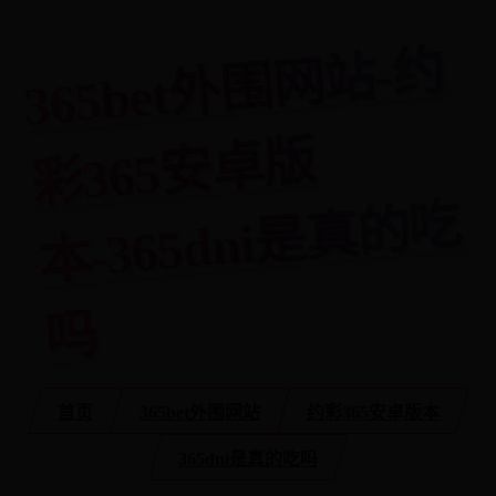
3
6
5
bet
外
围
网
站-
约
彩
3
6
5
安
卓
本-
3
6
5
d
ni
是
真
的
版
吃
吗
首页
365bet外围网站
约彩365安卓版本
365dni是真的吃吗