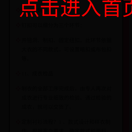
点击进入首
10、上辅料：钉扣
钉扣可以细分为三个环节：
开钮洞、制扣、固定纽扣。此环节依据
大衣的不同款式，可设置暗扣或布包扣
等。
11、成衣检品
制衣的全部工序完成后，由专人再次对
成衣进行专业细致的检验。通过检验的
成衣，就可以交货了。
定制衬衫流程？1 、款式设计和样衣制
作。根据客户需求，确定款式和面料，