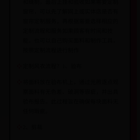
和缝制，最后上挂和验收如果需要定制
窗帘，可以先了解网上或实体店是否有
窗帘定制服务，再根据需要选择相应的
定制流程和服务如果顾客有时间和技
能，也可以自己购买面料和制作工具，
按照定制流程进行制作
定制风衣流程？1、验布
将面料放在验布机上，通过光照逐点观
察面料有无色差、破洞等瑕疵，并出具
验布报告。此过程旨在确保每块面料无
任何瑕疵。
2、剪裁