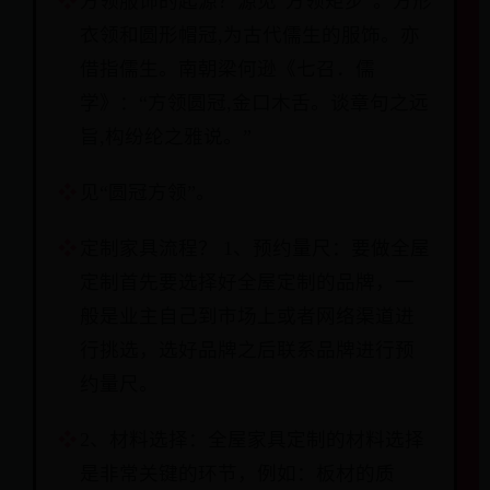
方领服饰的起源？源见“方领矩步”。方形
衣领和圆形帽冠,为古代儒生的服饰。亦
借指儒生。南朝梁何逊《七召．儒
学》：“方领圆冠,金口木舌。谈章句之远
旨,构纷纶之雅说。”
见“圆冠方领”。
定制家具流程？ 1、预约量尺：要做全屋
定制首先要选择好全屋定制的品牌，一
般是业主自己到市场上或者网络渠道进
行挑选，选好品牌之后联系品牌进行预
约量尺。
2、材料选择：全屋家具定制的材料选择
是非常关键的环节，例如：板材的质