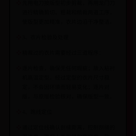
先用电刀按版型初步剪裁，再用龙门刀
进行精确剪切。粗裁和精裁两道工序，
使版型更加精准，衣片边沿干净整洁。
3、衣片检验及处理
精裁过的衣片需要经过三道程序：
逐片检查，确保无任何瑕疵；放入粘衬
机高温定型。经过定型的衣片尺寸稳
定，不会因环境而轻易变化；逐片对
版，与原版检验核对，确保版型一致。
4、跑线定位
通过定位线确认剖缝距离，控制剖缝的