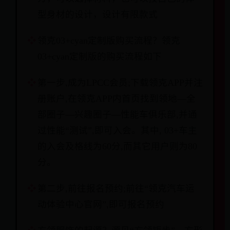
型身材的设计，设计有限款式
领克03+cyan定制版购买流程？领克
03+cyan定制版的购买流程如下
第一步,成为LPCC会员;下载领克APP并注
册账户,在领克APP内首页找到领地—全
部圈子—兴趣圈子—性能车俱乐部,并通
过性能“测试”,即可入会。其中, 03+车主
的入会及格线为60分,而其它用户则为80
分。
第二步,前往报名预约;前往“领克汽车运
动体验中心官网”,即可报名预约