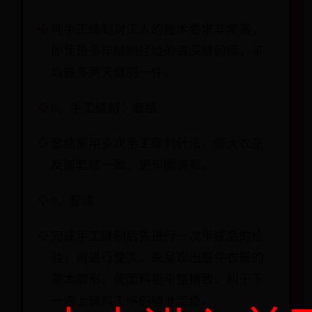
纯手工缝制对工人的技术要求非常高，
即使是多年缝制经验的资深缝纫师，平
均最多两天缝制一件。
8、手工缝制：套结
套结采用多次手工穿刺针法，使大衣正
反面套结一致，更牢固美观。
9、整烫
完成手工缝制后先进行一次半成品的检
验，再进行整烫，来呈现出整件衣服的
基本廓形，使面料更平整精致，利于下
一道上辅料工序的精准定位。