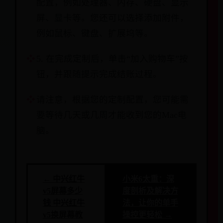
配置，例如处理器、内存、硬盘、显示
屏、显卡等。您还可以选择添加附件，
例如鼠标、键盘、扩展坞等。
5. 在完成定制后，单击“加入购物车”按
钮，并跟随提示完成结账过程。
请注意，根据您的定制配置，您可能需
要等待几天或几周才能收到您的Mac电
脑。
← 中兴红牛
小米6太重：深
v5屏幕多少
度剖析及解决方
钱 中兴红牛
法，让你的单手
v5换屏幕教
操控更轻松 →