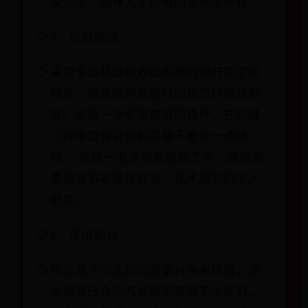
深浅度，确保人工剖缝的宽窄度一致。
5、定位剖缝
采用专业机器把双面呢横向剖开至定位
线处，将连接两层面料的结节纱轻轻割
开。这是一步非常精细的操作，在剖缝
过程中要保证面料平整不能有一点破
损。 这是一道非常重要的工序，通常需
要拥有多年操作经验、技术娴熟的工人
把关。
6、定位粘衬
所有裁下的面料均需要衬条来拼缝，通
过高温压合的方式固定双面羊毛面料。