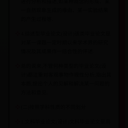
进行分析和描述,如某种观念的形成、某
一自然现象生成的缘由、某一实验结果
的产生过程等.
4.综述型毕业论文(设计)该类毕业论文是
对某一课题一定时期以来学术界的研究
情况及其成果作一综合性的评述.
总的说来,不管何种类型的毕业论文(设
计)都注重对客观事物作理性分析,指出其
本质,提出个人的见解和解决某一问题的
方法和意见.
(二)按照学科性质的不同划分
1.文科毕业论文(设计)文科毕业论文是高