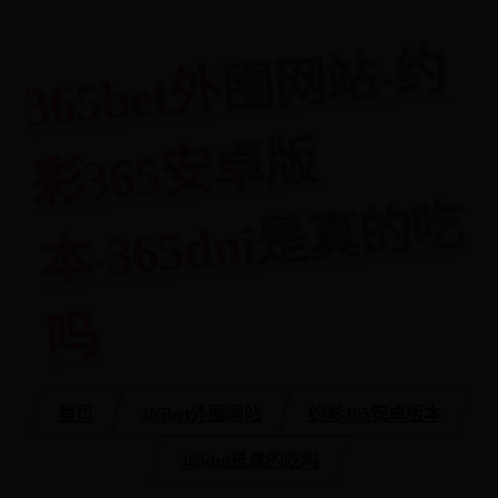
3
6
5
bet
外
围
网
站-
约
彩
3
6
5
安
卓
本-
3
6
5
d
ni
是
真
的
版
吃
吗
首页
365bet外围网站
约彩365安卓版本
365dni是真的吃吗