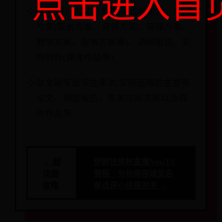
点击进入首
(4)管理、人文教育类.可选择论文、应用
方案(策划方案、营销方案、管理方案、
教学方案、服务方案等)、调研报告、实
物制作(媒体作品等).
就文秘专业学生来说,实际运用的主要有
论文、调查报告、各类应用方案以及媒
体作品等.
← 超
伊朗世界杯直播NowTV
详细
赛程 分析阵容球员名
攻略
单点评小组赛对手 →