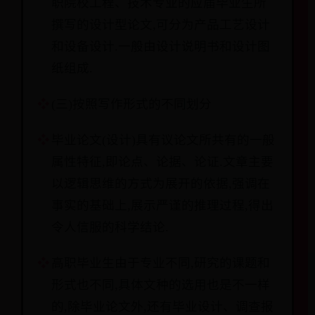
职院校工程、技术专业的应届毕业生所
撰写的设计型论文,可分为产品工艺设计
和设备设计.一般由设计说明书和设计图
纸组成.
(三)按照写作形式的不同划分
毕业论文(设计)具有议论文所共有的一般
属性特征,即论点、论据、论证.文章主要
以逻辑思维的方式为展开的依据,强调在
事实的基础上,展示严谨的推理过程,得出
令人信服的科学结论.
高职毕业生由于专业不同,研究的课题和
形式也不同,具体文种的选用也是不一样
的,除毕业论文外,还有毕业设计、调查报