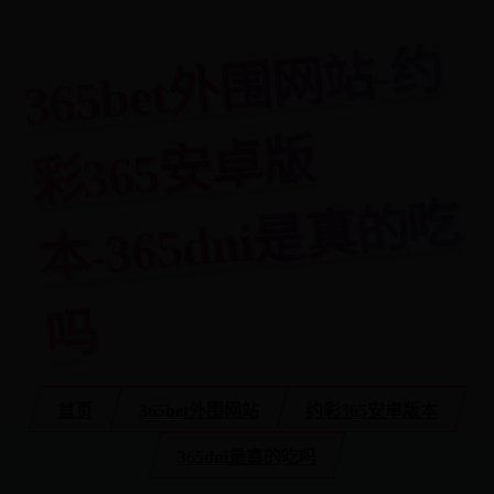
3
6
5
bet
外
围
网
站-
约
彩
3
6
5
安
卓
本-
3
6
5
d
ni
是
真
的
版
吃
吗
首页
365bet外围网站
约彩365安卓版本
365dni是真的吃吗