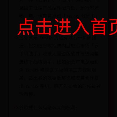
人一种「低端」、「廉价」的印象。而
且由于低端产品硬件配置低，运行不流
畅，用户也容易得出「YunOS 就是卡」
点击进入首
的结论。
另外就是 YunOS 周边有过若干负面报
道；比如被谷歌指责内置应用市场「云
手机助手」收录大量盗版软件导致阿里
最终下线该助手；比如配合广电总局封
杀 YunOS 电视盒子里的第三方视频服
务。最出名的就要数那次和宏碁合作推
出 YunOS 手机，临开发布会的时候被谷
歌叫停。
谷歌凭什么有这么大的权利？