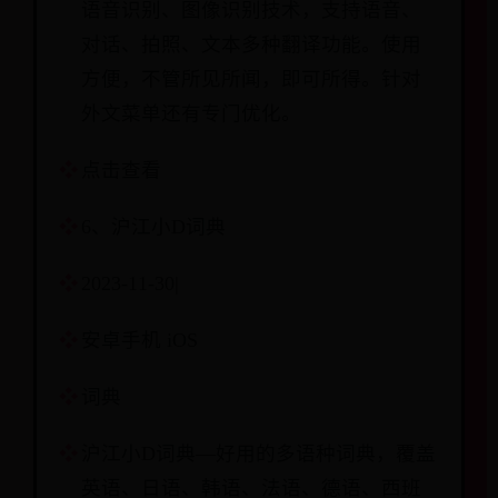
语音识别、图像识别技术，支持语音、
对话、拍照、文本多种翻译功能。使用
方便，不管所见所闻，即可所得。针对
外文菜单还有专门优化。
点击查看
6、沪江小D词典
2023-11-30|
安卓手机 iOS
词典
沪江小D词典—好用的多语种词典，覆盖
英语、日语、韩语、法语、德语、西班