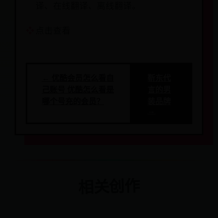
译、在线翻译、离线翻译。
点击查看
← 优酷会员怎么看自
靳东代
己账号 优酷怎么看是
言的男
哪个号充的会员？
装品牌
→
相关创作