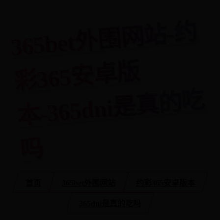
3
6
5
bet
外
围
网
站-
约
彩
3
6
5
安
卓
本-
3
6
5
d
ni
是
真
的
版
吃
吗
首页
365bet外围网站
约彩365安卓版本
365dni是真的吃吗