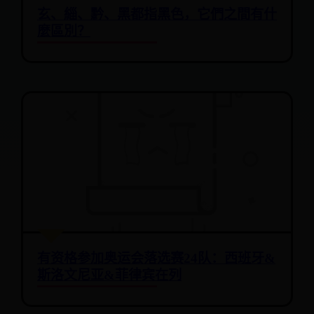
玄、緇、黔、黑都指黑色，它們之間有什
麼區別？
有资格参加奥运会落选赛24队：西班牙&
斯洛文尼亚&菲律宾在列