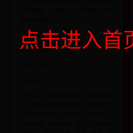
语、西语等109种语言翻译。拍照翻译、
语音翻译、对话翻译、在线翻译、离线
翻译更顺畅。
点击进入首
点击查看
9、DB翻译
2024-12-03|
安卓手机
基于ORC识别屏幕取词,开启悬浮球后可
以实现全屏翻译,游戏翻译、屏幕翻译、
竖版日文翻译、实时翻译、截屏翻译、
拖动翻译、单词词典、悬浮窗文本输入.
支持中、英、日、韩、法语、德语、俄