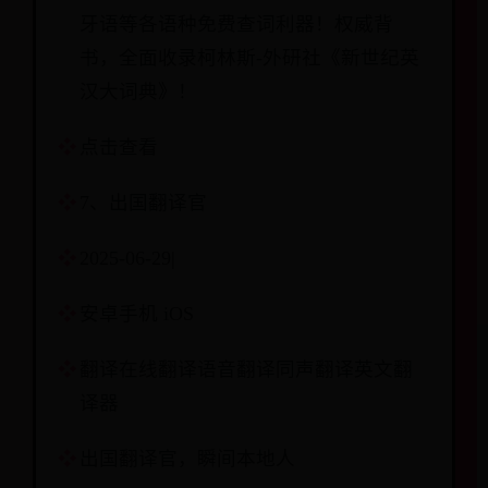
牙语等各语种免费查词利器！权威背
书，全面收录柯林斯-外研社《新世纪英
汉大词典》！
点击查看
7、出国翻译官
2025-06-29|
安卓手机 iOS
翻译在线翻译语音翻译同声翻译英文翻
译器
出国翻译官，瞬间本地人