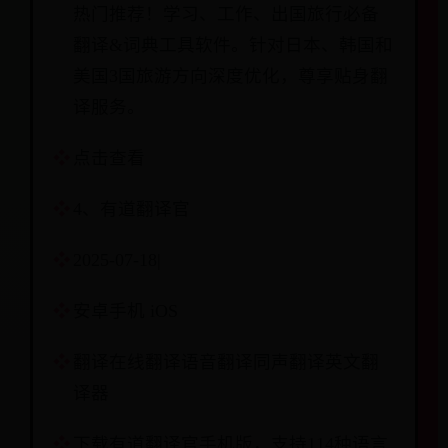
热门推荐！学习、工作、出国旅行必备
翻译&词典工具软件。针对日本、韩国和
美国3国旅游方向深度优化，尊享贴身翻
译服务。
点击查看
4、有道翻译官
2025-07-18|
安卓手机 iOS
翻译在线翻译语音翻译同声翻译英文翻
译器
下载有道翻译官手机版，支持114种语言