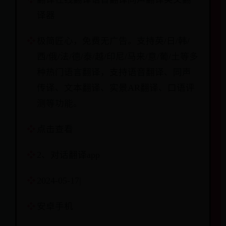
译器
极简匠心，免费无广告。支持英/日/韩/
西/俄/法/德/泰/越/印尼/马来/意/葡/土等多
种热门语言翻译，支持语音翻译、同声
传译、文本翻译、实景AR翻译、口语评
测等功能。
点击查看
2、对话翻译app
2024-05-17|
安卓手机