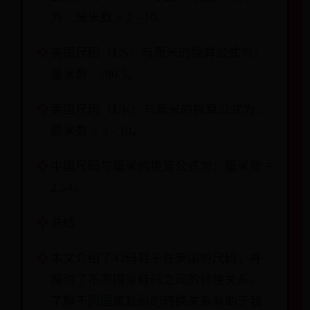
为：厘米数 ÷ 2 - 10。
美国尺码（US）与厘米的换算公式为：
厘米数 - 180.5。
英国尺码（UK）与厘米的换算公式为：
厘米数 ÷ 3 - 10。
中国尺码与厘米的换算公式为：厘米数 ÷
2.54。
总结
本文介绍了42码鞋子在美国的尺码，并
探讨了不同国家鞋码之间的转换关系。
了解不同国家鞋码的转换关系有助于我