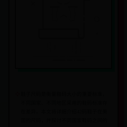
鞋子尺码是衡量鞋码大小的重要标准，
不同国家、不同地区采用的鞋码标准存
在差异。本文将详细介绍42码鞋子在美
国的尺码，并探讨不同国家鞋码之间的