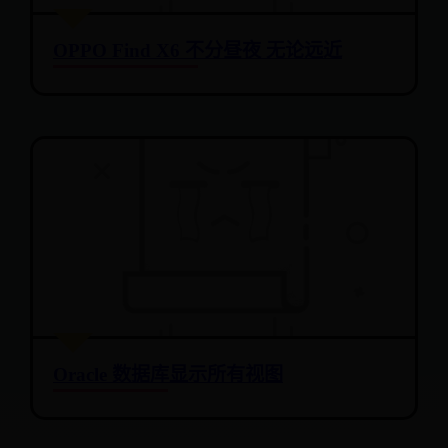
OPPO Find X6 不分昼夜 无论远近
Oracle 数据库显示所有视图