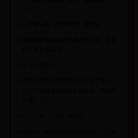
畫作。
1. 中央一點（主題置中）構圖法
刻意將被攝體配置在畫面正中央，最單
純的基本構圖法。
2. 井字構圖法
從縱向與橫向將畫面各劃分成三等分，
再把主要被攝體配置在交叉點（的附近
位置）上。
3. 二分割（對稱）構圖法
從縱向、橫向或斜向將畫面劃分成二等