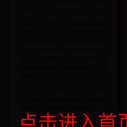
才能拍出這張充滿氣勢的照片。（照片
提供／王小路）
若你一個人出門玩，沒帶自拍棒，建議
自拍時，下巴至少在畫面中間的位置，
才能避免手機上下自帶的廣角鏡頭把臉
形拉長，整張臉變大。如果帶了自拍
棒，則可以把鏡頭拉得更遠，同時留意
自拍棒是否穩固，拍出來的照片才不會
晃動。
↑ 搭台鐵藍皮普快車時，王小路趁列車暫
停的空檔，拿起自拍棒拍照。自拍時，
眼睛不一定要看鏡頭，看向窗外，反而
点击进入首
能呈現欣賞風景的感覺。（照片提供／
王小路）