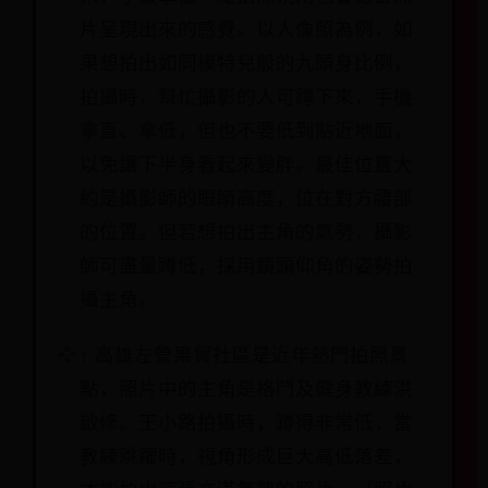
片呈現出來的感覺。以人像照為例，如
果想拍出如同模特兒般的九頭身比例，
拍攝時，幫忙攝影的人可蹲下來，手機
拿直、拿低，但也不要低到貼近地面，
以免讓下半身看起來變胖。最佳位置大
約是攝影師的眼睛高度，位在對方腰部
的位置。但若想拍出主角的氣勢，攝影
師可盡量蹲低，採用鏡頭仰角的姿勢拍
攝主角。
↑ 高雄左營果貿社區是近年熱門拍照景
點，照片中的主角是格鬥及健身教練洪
啟修。王小路拍攝時，蹲得非常低，當
教練跳躍時，視角形成巨大高低落差，