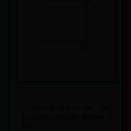
文／林芳如 圖片提供／王小路、《[圖
解]13堂新手必修攝影課》 責任編輯／王
美珍