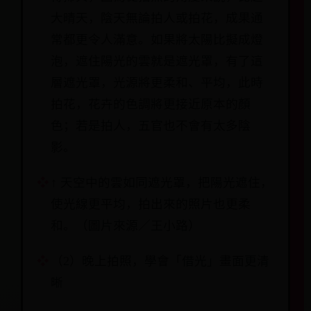
大晴天，陰天無論拍人或拍花，成果通
常都更令人滿意。如果將太陽比擬成燈
泡，遮住陽光的雲就是遮光罩，有了這
層遮光罩，光源將更柔和、平均，此時
拍花，花卉的色調將更接近原本的顏
色；若是拍人，五官也不會有太多陰
影。
↑ 天空中的雲如同遮光罩，把陽光遮住，
使光線更平均，拍出來的照片也更柔
和。（圖片來源／王小路）
（2）晚上拍照，學會「借光」畫面更清
晰