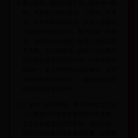
晚上拍照，最怕光線不足，拍出來一團
糊，想避免這樣的情況，「借光」很重
要。以新北耶誕城為例，許多人喜歡站
在浪漫的燈海前拍照，雖然背後一片光
亮，卻因為背對光線，使得人像拍起來
不清楚。王小路建議，此時可以試著找
找看前面是否有其他光源，比如裝飾用
的燈柱，請主角稍微往前走幾步，借用
前面燈柱的光源打光，一樣能拍出以耶
誕燈海為背景的美照。
2. 室內：白天靠窗，晚上避免在燈光正
下方體驗在地美食也是旅程中的重點。
若是在餐廳室內空間用餐，想拍美照，
白天可請餐廳安排靠窗的位置，避開餐