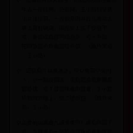
↑ 這張照片以人為主，所以人必須在畫面
中占一定比例。拍照時，王小路刻意請
小女孩抬頭，一方面是因為台北車站大
廳上面有玻璃，陽光從上往下投射下
來，會造成臉部明暗過多。另一方面，
把頭抬高也象徵迎接希望。（圖片來源
／王小路）
↑ 這張照片以景為主，所以畫面中央的
人，小一點沒關係，重點是呈現整體景
觀結構。為了營造棋盤的感覺，王小路
特地跑到樓上，從二樓俯拍。（圖片來
源／王小路）
怎麼拍出高瘦九頭身美照？攝影師蹲下
來，手機拿低一點拍照視角也會影響照