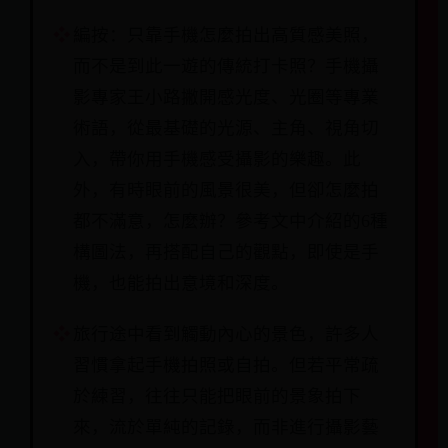
編按：只靠手機怎麼拍出高質感美照，
而不是到此一遊的傳統打卡照？手機攝
影專家王小路撇開感光度、光圈等專業
術語，從最基礎的光源、主角、視角切
入，帶你用手機感受攝影的樂趣。此
外，有時眼前的風景很美，但卻怎麼拍
都不滿意，怎麼辦？參考文中介紹的6種
構圖法，再搭配自己的觀點，即使是手
機，也能拍出意境和深度。
旅行途中看到觸動內心的景色，許多人
習慣拿起手機拍照或自拍。但若平常疏
於練習，往往只能把眼前的景象拍下
來，流於單純的記錄，而非進行攝影藝