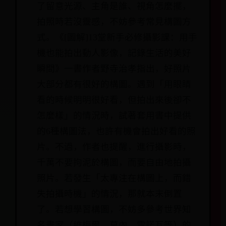
了留意光源、主角是誰、視角怎麼擺，
拍照時若沒靈感，不妨參考常見構圖方
式。《[圖解]13堂新手必修攝影課：用手
機也能拍出動人影像，記錄生活的美好
瞬間》一書作者野寺治孝指出，好照片
大部分都有很好的構圖。遇到「用眼睛
看的時候明明很好看，但拍出來後卻不
怎麼樣」的情況時，試著套用書中提供
的6種構圖法，也許有機會拍出好看的照
片。不過，作者也提醒，進行攝影時，
千萬不要拘泥於構圖，而要自由地拍攝
照片。若發生「太專注在構圖上，而錯
失拍攝時機」的情況，那就本末倒置
了。若想學習構圖，不妨多參考世界知
名畫家（維梅爾、莫內、雷諾瓦等）的