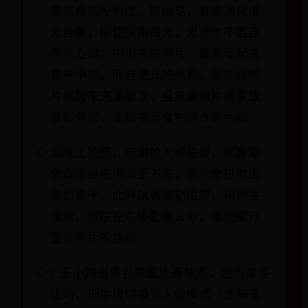
廳常見的投射燈。原因是，餐廳通常燈
光昏黃，即使採用白光，光源也不若自
然光立體，拍出來的照片，畫面看起來
會平平的。而自然光的光影，則能讓照
片看起來充滿層次，且無論照片畫質或
餐點色彩，都較接近食物原本的色調。
若晚上拍照，無論拍人或拍餐，都應避
免直接坐在燈源正下方，否則會投射出
強烈影子。此時試著挪動位置，稍微往
後靠，或往左右移動幾公分，就能提升
整張照片的色調。
↑ 王小路搭乘台鐵藍皮普快車，趁列車停
止時，把手機切換到人像模式（或稱景