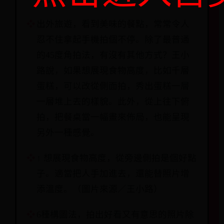
出外旅遊，看到美味的餐點，常常令人
忍不住拿起手機拍個不停。除了最普通
的45度角拍法，有沒有其他方式？王小
路說，如果想展現食物高度，比如千層
蛋糕，可以改從側面拍，秀出蛋糕一層
一層堆上去的樣貌。此外，從上往下俯
拍，把餐桌當一幅畫來佈局，也能呈現
另外一種感覺。
↑ 想展現食物高度，從旁邊側拍是個好點
子。適當把人手加進去，還能替照片增
添溫度。（圖片來源／王小路）
6種構圖法，拍出好看又有意思的照片除