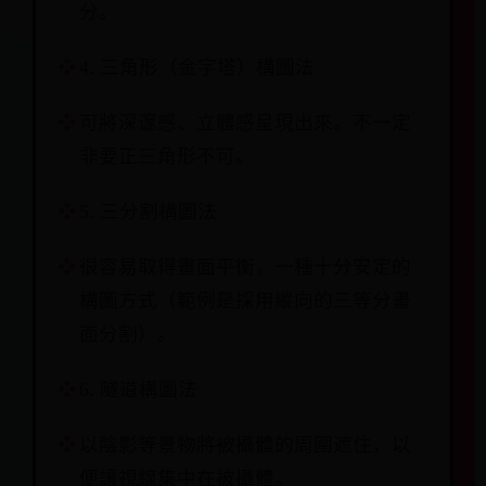
分。
4. 三角形（金字塔）構圖法
可將深邃感、立體感呈現出來。不一定
非要正三角形不可。
5. 三分割構圖法
很容易取得畫面平衡，一種十分安定的
構圖方式（範例是採用縱向的三等分畫
面分割）。
6. 隧道構圖法
以陰影等景物將被攝體的周圍遮住，以
便讓視線集中在被攝體。