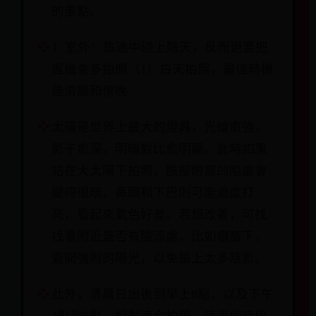
的重點。
1. 室外：旅途中碰上陰天，反而更要把
握機會多拍照（1）白天拍照，最佳時機
是清晨和傍晚
太陽是世界上最大的燈具，光線愈強，
影子愈深，明暗對比愈明顯。此時如果
站在大太陽下拍照，臉部眼窩凹陷處會
變得很暗，鼻頭和下巴則可能過度打
亮，看起來氣色好差。若想改善，可找
找看附近是否有陰涼處，比如樹蔭下，
避開強烈的陽光，以免臉上太多陰影。
此外，清晨日出後到早上8點，以及下午