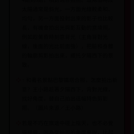
4點到6點，相對適合拍照。這兩個時段
太陽通常是斜光，一方面光線較柔和、
均勻，另一方面投射出來的影子也比較
長，有機會拍出光與影互動的意境照。
例如趁黃昏時刻意背光（主角背對光
線，後面的光比前面強），把臉和身體
的輪廓剪影拍出來，襯托夕陽西下的景
致。
↑ 和著名景點巴黎鐵塔合照，怎麼拍出新
意？王小路趁著夕陽西下，背對光線，
找好角度，替自己拍出這幅特色剪影
照。（圖片來源／王小路）
若是不巧在旅途中碰上陰天，也不必覺
得掃興，因為從拍照的角度來說，比起