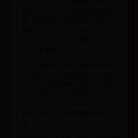
人是主角，那麼人在整張照片中的占比
就要大一點，不一定要追求地標完整入
鏡，被拍攝的人稍微往前站，同樣可以
帶到地標，且未必要拍全身照，改拍半
身照，反而更有特色，還能讓照片主角
的五官更清晰。
以下方兩張照片為例，拍攝地點同樣是
台北車站，照片中央同樣都站了一個
人，給人的感受卻截然不同。第一張照
片以人為主，所以人像在照片上的占比
有一定份量；第二張照片以景為主，比
起把人拍清楚，掌握整體景觀結構更重
要。