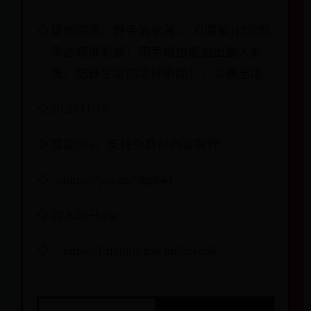
延伸閱讀：野寺治孝著，《[圖解]13堂新
手必修攝影課：用手機也能拍出動人影
像，記錄生活的美好瞬間》，尖端出版
2020/11/15
贊助50+，支持免費好內容製作
→https://pse.im/3hg64d
加入50+Line
→https://fiftyplus.pse.im/5zvc58