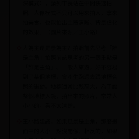
深模式），請列車長站在中間快速拍
照。人像模式不只可以用來拍人，拿來
拍美食，也能拍出主體清晰、背景虛化
的效果。（圖片來源／王小路）
人為主還是景為主？拍照前先思考「誰
是主角」拍照前該思考的另一個重點是
「誰是主角」。一般人旅遊，好不容易
到了某個地標，會產生跑過去跟地標合
照的衝動。地標通常比較高大，為了讓
整個地標入鏡，拍出來的照片，常常人
小小的，看不太清楚。
王小路建議，如果風景是主角，那麼畫
面中的人小一點沒關係；相反的，如果