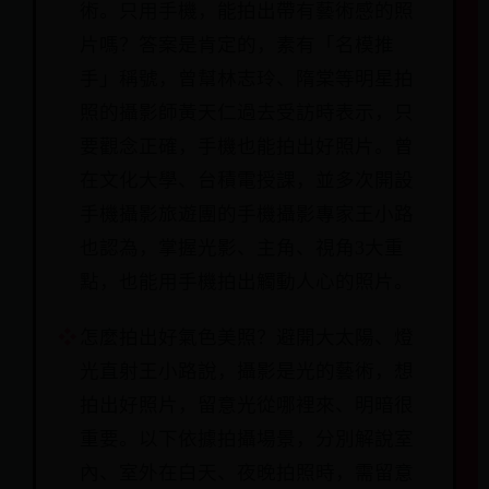
術。只用手機，能拍出帶有藝術感的照
片嗎？答案是肯定的，素有「名模推
手」稱號，曾幫林志玲、隋棠等明星拍
照的攝影師黃天仁過去受訪時表示，只
要觀念正確，手機也能拍出好照片。曾
在文化大學、台積電授課，並多次開設
手機攝影旅遊團的手機攝影專家王小路
也認為，掌握光影、主角、視角3大重
點，也能用手機拍出觸動人心的照片。
怎麼拍出好氣色美照？避開大太陽、燈
光直射王小路說，攝影是光的藝術，想
拍出好照片，留意光從哪裡來、明暗很
重要。以下依據拍攝場景，分別解說室
內、室外在白天、夜晚拍照時，需留意