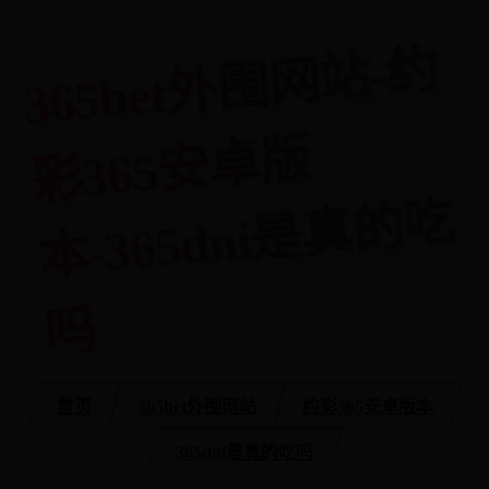
3
6
5
bet
外
围
网
站-
约
彩
3
6
5
安
卓
本-
3
6
5
d
ni
是
真
的
版
吃
吗
首页
365bet外围网站
约彩365安卓版本
365dni是真的吃吗