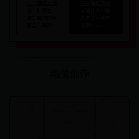
← 《塞尔达传
左手敬礼的含
说：旷野之
义是什么？敬
息》塞尔达坐
礼是左手还是
骑怎么获得？
右手？ →
相关创作