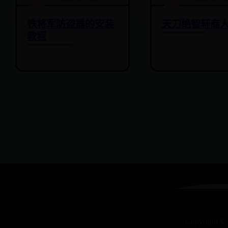
铁将军防盗器的安装
天刀绝智轩商
教程
Copyright