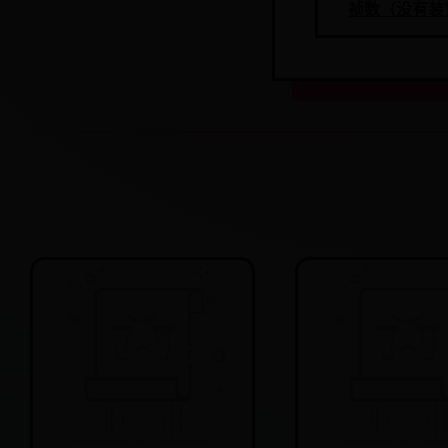
祯数（没有装宽