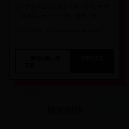
如果您渴望一个能够带来疗愈呵护的护
肤体验，Pure Smile绝对值得一试。
官方网站：https://www.puresmile.jp/
← 機械訓練──滑
废物种类表
→
索篇
相关创作