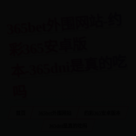
3
6
5
bet
外
围
网
站-
约
彩
3
6
5
安
卓
本-
3
6
5
d
ni
是
真
的
版
吃
吗
首页
365bet外围网站
约彩365安卓版本
365dni是真的吃吗