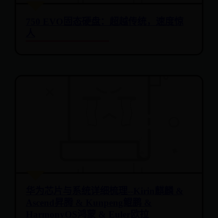
750 EVO固态硬盘：超越传统，速度惊
人
华为芯片与系统详细梳理--Kirin麒麟 &
Ascend昇腾 & Kunpeng鲲鹏 &
HarmonyOS鸿蒙 & Euler欧拉