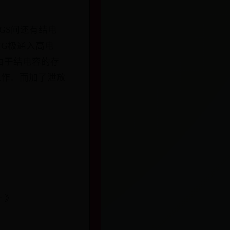
GS间还有结电
G极通入高电
由于结电容的存
工作。而加了泄放
 》