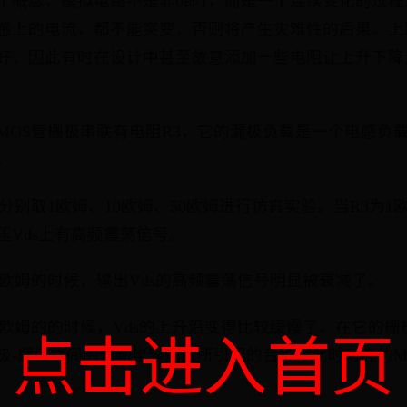
个概念，模拟电路不是非0即1，而是一个连续变化的过
感上的电流，都不能突变，否则将产生灾难性的后果。上
好，因此有时在设计中甚至故意添加一些电阻让上升下降
MOS管栅极串联有电阻R3，它的漏极负载是一个电感负
。
分别取1欧姆、10欧姆、50欧姆进行仿真实验。当R3为
压Vds上有高频震荡信号。
10欧姆的时候，输出Vds的高频震荡信号明显被衰减了。
50欧姆的的时候，Vds的上升沿变得比较缓慢了。在它的
点击进入首页
极-栅极之间的米勒电容效应所引起的台阶。此时对应的M