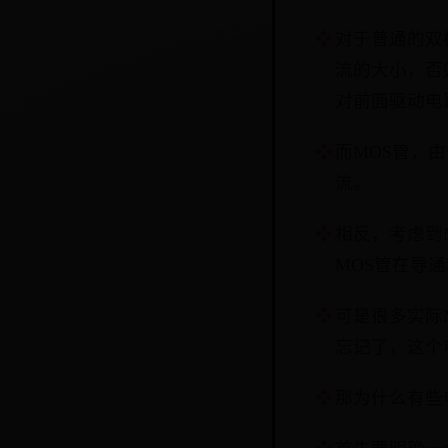
对于普通的双
流的大小，否
对前面驱动电
而MOS管，
流。
相反，考虑到
MOS管在导
可是很多实际
忘记了，这个
那为什么有些