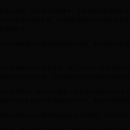
极性三极管，它是电流控制器件。它的基极串联电阻是为
则对于驱动信号源来说，三极管的基极对地之间就等效成
路造成影响。
由于它的栅极相对于漏极和源极是绝缘的，所以栅极上无
MOS管栅极存在的寄生电容，为了加快MOS管导通和截
通和截止过程中的损耗，它的栅极上的等效电阻应该越小
MOS管电路中，在MOS管栅极上所串联的电阻几乎无处
电阻存在会延长MOS导通和截止的时间，增加无谓的损
电路上还要在MOS管的栅极前放这个电阻呢，它到底有