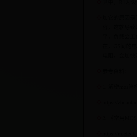
其中，R1为
加它的原因是
容，这就导致
平，负载会工
在，GS间的
电阻，会加快
参考资料：
1. 解密mo
https://zhuanl
2. 《常用M
https://m.elecf