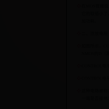
在MOS管栅
它的取值小了
加功耗。
二、泄放电阻
如图所示，CO
NMOS的D（
CONTROL
CONTROL
这种电路被称
一端是否接地