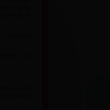
程。无论是电容上
跳沿和下降沿并
沿变得平缓以保
载，同时还包括有
1欧姆的时候，可以
栅极电压上，也明
OS管的功耗就大