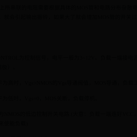
极上所串联的电阻需要根据具体的MOS管和电路分布杂散
，就会引起输出振铃，如果大了就会增加MOS管的开关
NTROL为控制信号，电平一般为3~12V。负载一端接
漏极）。
电平为高时，Vgs>NMOS的Vgs导通阀值，MOS导通，负载
电平为低时，Vgs=0，MOS关断，负载停机。
为NMOS的低边控制开关电路.(大意：负载一端连好VC
来使能负载)