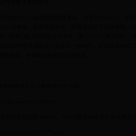
设计时需要注意的地方：
因为MOS的GS极间的阻值非常高，通常为MΩ以上，并且
GS一旦充电，就很难释放掉。如果没有这个泄放电阻，在
作，而将G极上的控制信号拿开（想让NMOS截至时），
电压会维持在导通阀值以上很长一段时间，负载仍会继续
泄放速度，使电路功能更加合理易用。
s管栅极前面为什么一般会放一个电阻
an.zhihu.com/p/611085004
OS电源开关电路图 NMOS、 PMOS高低侧电源开关电路设计
ans.com/article/2220877.html