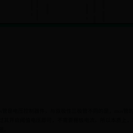
os管是电压控制器件，与双极性三极管不同的是，mos管
过其开启阈值电压即可，不需要栅极电流。所以本质上，
阻。