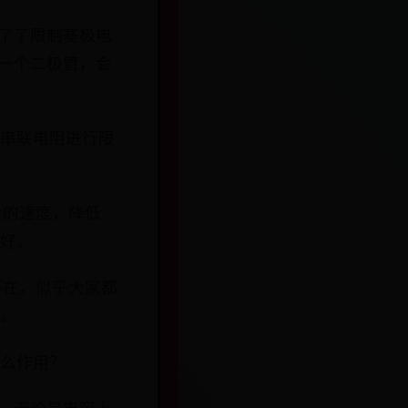
了了限制基极电
一个二极管，会
需串联电阻进行限
止的速度，降低
越好。
不在，似乎大家都
耗。
什么作用？