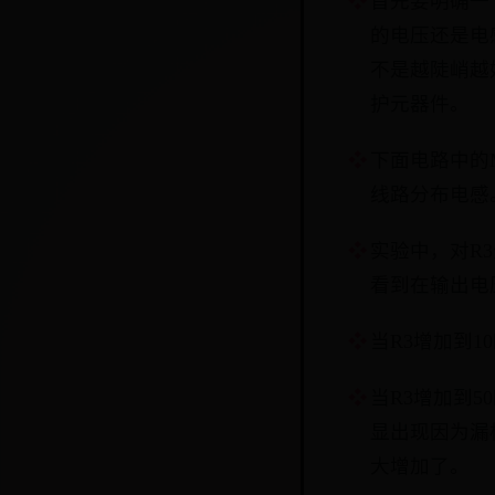
首先要明确一
的电压还是电
不是越陡峭越
护元器件。
下面电路中的
线路分布电感
实验中，对R3
看到在输出电
当R3增加到
当R3增加到
显出现因为漏
大增加了。