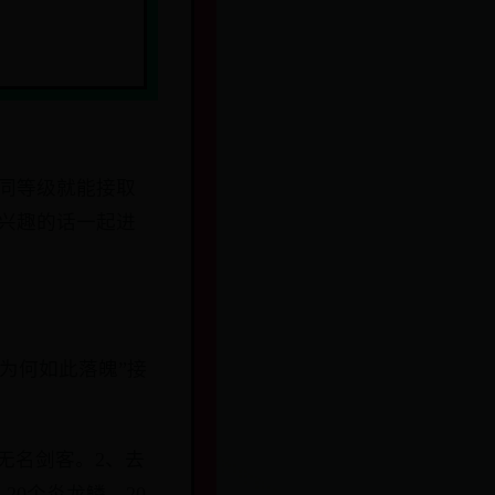
同等级就能接取
兴趣的话一起进
士为何如此落魄”接
无名剑客。2、去
0个炎龙鳞，20