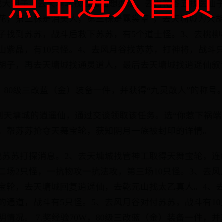
点击进入首页
找大胡子，去天墉城找逍遥仙想办法，去百花谷五找医仙子
花，第二株是泪美人，第三株是霓裳草”，去天墉城为大胡
找到苏苏，战斗后救下苏苏，有5个道士怪。3、去桃柳林(6
山紫晶，有10只怪。4、去风月谷找苏苏，打神将，战斗
胡子，再去天墉城找通灵道人，最后去天墉城找逍遥仙叙
W，80级三改蓝（金）装备一件，并获得“九灵散人”的称号
家找到天墉城的逍遥仙，通过交谈领取该任务。选“你惹下祸
，帮苏苏抢夺天舞宝轮，获知阴月一族被封印的详情。
找苏苏打探消息。2、去天墉城找管神工取得天舞宝轮，连
第二场2只怪，一抗物攻一抗法攻，第三场10只怪。3、去
宝轮，去天墉城回复逍遥仙，去乾元山找太乙真人。4、
的通道，战斗有5只怪。5、去风月谷对付苏苏，战斗有10
情况。 7.奖经验70W，80级三改蓝（金）装备一件，并