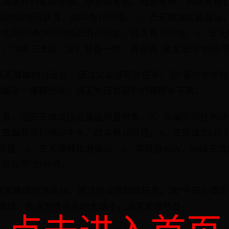
东海渔村的客栈老板、杂货店老板、钱庄老板、药店老板
,95)附近消灭妖龙，战斗有10只怪。3、去天墉城找逍遥
北海沙滩(20,95)附近消灭妖龙，战斗有10只怪。5、去
5W，70级三改蓝（金）装备一件，并获得“屠龙法师”的称
家找到天墉城的逍遥仙，通过交谈领取该任务。选“看你神色
仙魔录－猪精伏诛，消灭为兄弟报仇的猪精朱子真。
查看，回去天墉城找逍遥仙商量对策。2、去幽冥涧找地
去幽冥涧打地狱牛头，战斗有10只怪。4、去官道北(35,1
0只怪。5、去天墉城找逍遥仙。6、奖经验45W，80级三
辟邪仙师”的称号。
家找到天墉城的逍遥仙，通过交谈领取该任务。选“今日心情
难辨，救活为情自杀的大胡子，消灭羊怪杨显。