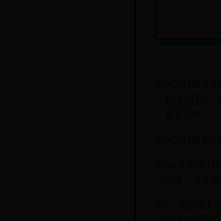
问道仙魔录任
对应的任务。
来看看吧。
问道仙魔录任
[65级]玩
任务：仙魔录
1、去找钱大
找逍遥仙寻查