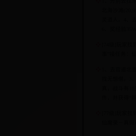
1、分别去找
北海沙滩(20
灵道人。4、去
6、奖经验3
[74级]玩
事”接任务：
1、去官道北
找无想僧。3、
真，战斗有1
件，并获得“
[77级]玩
仙魔录－真假