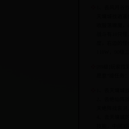
1、去风月谷
天墉城找逍遥
收服落魄魔，
战斗有10只
度，右边的怪
110W，90
[89级]玩
愿意”接任务
1、去天墉城
2、去绝仙阵
天绝阵找袁洪
4、去天墉城
技能，中间3