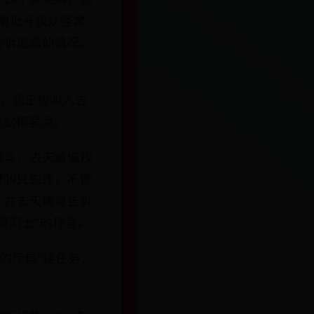
1)附近寻找妖怪常
告诉逍遥仙情况。
号。
好，我正想叫人去
蜈蚣精吴龙。
战斗，去天墉城找
怪和9只蜘蛛，不管
，并去天墉城告诉
贤羽士”的称号。
我的传信”接任务：