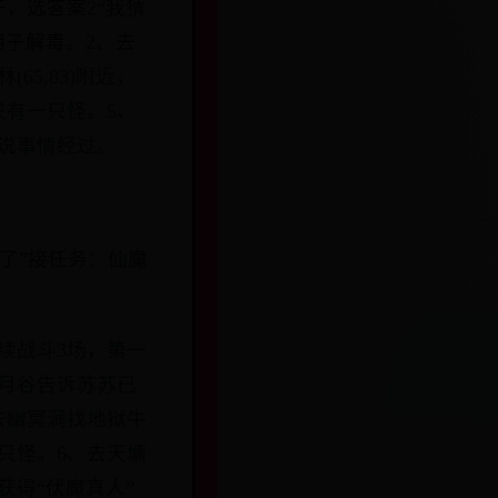
，选答案2“我猜
子解毒。2、去
5,83)附近，
只有一只怪。5、
说事情经过。
。
端了”接任务：仙魔
续战斗3场，第一
风月谷告诉苏苏已
去幽冥涧找地狱牛
只怪。6、去天墉
获得“伏魔真人”