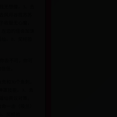
找无想僧。3、去
、去风月谷找苏苏
胡子收服无心魔，
，左边的怪会加速
遥仙。8、奖经验
非你去不可，你可
的信任。
壳和30个鱼刺。
坤罩技能。3、去
遥仙商议对策。
舍命一击（吸兰）
6、奖经验