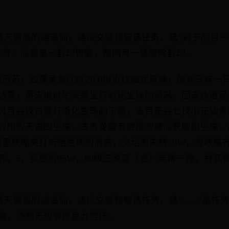
家找到天墉城的逍遥仙，通过交谈领取该任务。选“对于阴月
任务：仙魔录－封印得解，帮阴月一族解除封印。
苏苏，去蓬莱岛(129,283)附近找烛武真神，战斗只有一
结果，再去地狱牛头那里打听化生珠的消息，回去找逍遥
风月谷找白素打听化生珠的下落，去百花谷七找小花仙求
封印的天道四生珠，去五龙窟五层找羽翼仙获取卵生珠，
那里找船夫打听胎生珠的消息，交给船夫钱50W，将收集
苏。5、奖经验95W，90级三改蓝（金）装备一件，并获得
找到天墉城的逍遥仙，通过交谈领取该任务。选“......”接
魔，协助无想僧修复九宫阵。