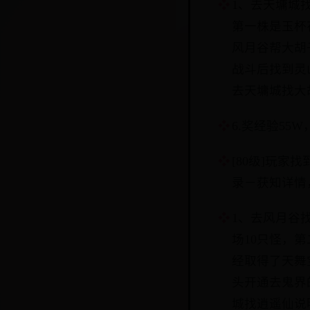
1、去天墉城
第一株是玉杯
风月谷帮大胡子
战斗后找到灵
去天墉城找大
6.奖经验55
[80级]玩
录－获知详情
1、去风月谷
场10只怪，
经取得了天舞
头开通去鬼界
城找逍遥仙说明