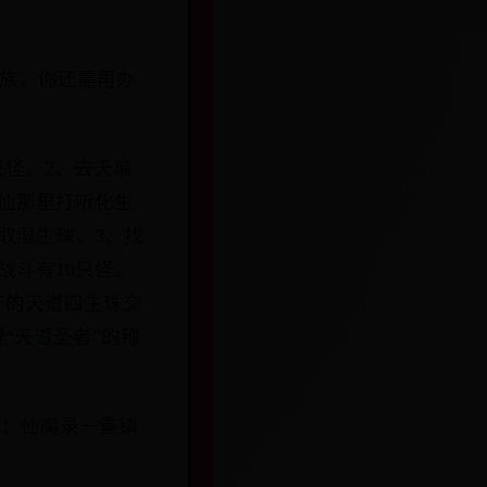
一族，你还需再办
只怪。2、去天墉
仙那里打听化生
取湿生珠。3、找
战斗有10只怪。
齐的天道四生珠交
“天道圣者”的称
任务：仙魔录－重镇