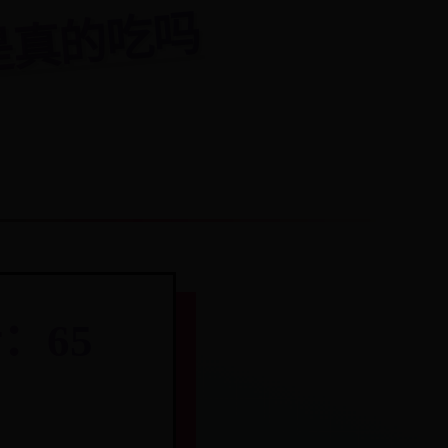
ni是真的吃吗
：65