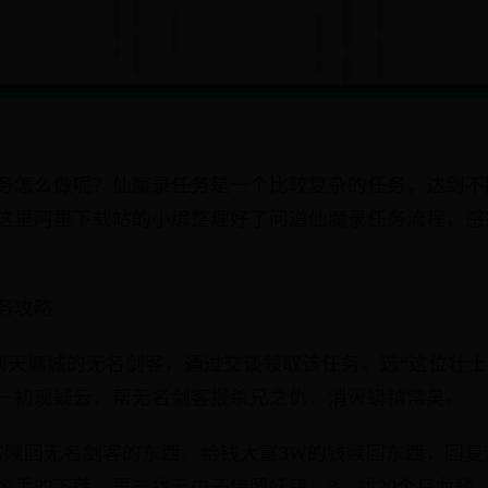
务怎么做呢？仙魔录任务是一个比较复杂的任务，达到不
这里阿里下载站的小编整理好了问道仙魔录任务流程，感
务攻略
家找到天墉城的无名剑客，通过交谈领取该任务。选“这位壮
－初现疑云，帮无名剑客报杀兄之仇，消灭蟒精常昊。
富赎回无名剑客的东西。给钱大富3W的钱赎回东西，回复
凶手的下落，再去找云中子借照妖镜。3、找20个乌龙鳞，2