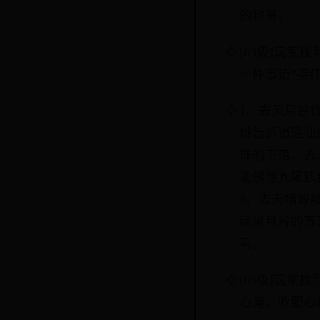
的称号。
[83级]玩
一件事情”接
1、去风月谷找
城告诉逍遥仙
珠的下落，去
能解除九尾狐
4、去天墉城
给风月谷的苏
号。
[86级]玩家
心魔，收服心