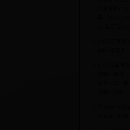
个冰龙鳞，20
昊，战斗有1
6、奖经验1
[68级]玩
找你”接任务
1、去揽仙镇
逍遥仙询问。3
你多少道，都
逍遥仙消息。
[71级]玩
仙魔录－初知