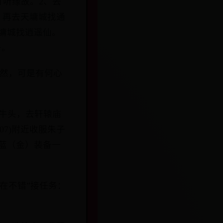
打听缘故。2、去
仙，再去天墉城找通
天墉城找逍遥仙。
号。
黯然，可是有何心
狱牛头，去轩辕庙
07)附近收服朱子
改蓝（金）装备一
实在不错”接任务：