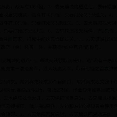
找苏苏，战斗有10只怪。2、去天墉城找逍遥仙，去轩辕庙
仙收服失魂魔，战斗有10只怪，只要打死5只即过关。4
战斗有10只怪，只要打死5只即过关。5、去天墉城找大
怪，只要打死5只即过关。6、去轩辕庙找无想僧，有3只怪
会昏睡玩家，打死中间这只怪即过关。7、去天墉城找逍
级三改蓝（金）装备一件，并获得“妙应真君”的称号。
家找到天墉城的逍遥仙，通过交谈领取该任务。选“现有一事
：仙魔录－混迹魔军，混入妖魔大军，取得七怪之首袁洪
找冯喜来。帮冯喜来找来20个巨蜥爪，帮冯喜来找来20个龟
找翻天鼠,连续战斗2场，每场2只怪，怪会使用如意圈或乾
，去地绝阵找金大升，去天绝阵回复袁洪，去天墉城找逍
的悟云观探阵，战斗有5只怪，左边和右边的那2只会使用
只会障碍。5、去天绝阵回复袁洪，去天墉城回复逍遥仙。