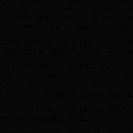
个青龙鳞和20个黄龙鳞交给云中子。4、去桃柳林(152,4
0只怪。5、去天墉城告诉无名剑客大仇已报，并去天墉城
5W，70级三改蓝（金）装备一件，并获得“江湖游侠”的称
家找到天墉城的夏总兵，通过交谈领取该任务。选“你来得正
：仙魔录－迷局难解，帮夏总兵调查婴孩失踪一事，消灭
外或卧龙坡寻找神兽异人。2、回复夏总兵，即与5名守卫
、去官道南(167,208)附近降伏妖怪吴龙，战斗有1只主
会被毒。4、去天墉城告诉夏总兵妖怪已经被消灭的消息
5、奖经验25W，70级三改蓝（金）装备一件，并获得“智
家找到天墉城的逍遥仙，通过交谈领取该任务。选“你可收到
真情，帮助东海渔村的居民消灭妖龙。